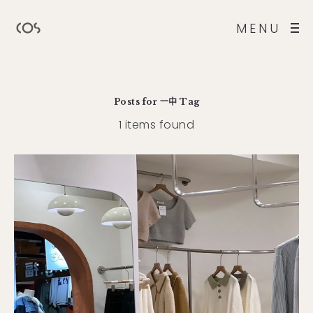
MENU
Posts for
一中
Tag
1 items found