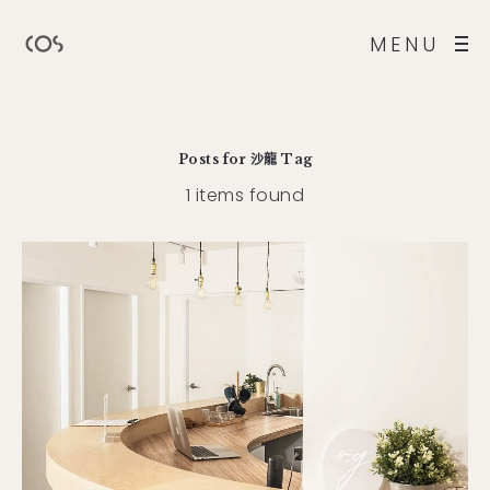
MENU
Posts for
沙龍
Tag
1 items found