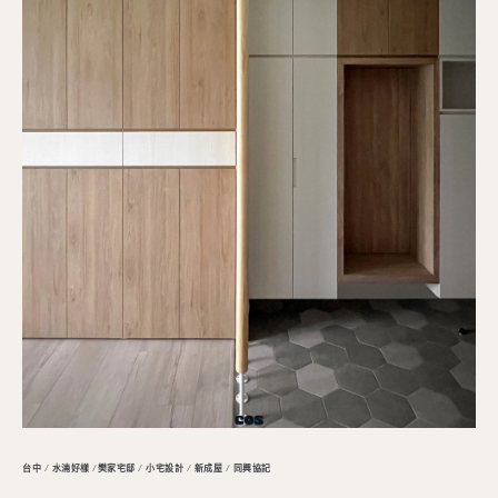
台中 / 水湳好樣 /樊家宅邸 / 小宅設計 / 新成屋 / 同興協記