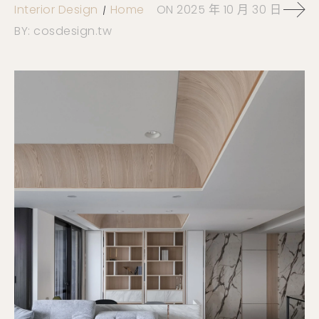
Interior Design
Home
ON
2025 年 10 月 30 日
BY:
cosdesign.tw