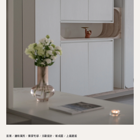
苗栗 / 謙和寓所 / 陳家宅邸 / 北歐設計 / 新成屋 / 上磊建設