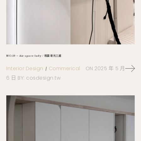
NO.19 – Air space lady / 桃園 新光三越
Interior Design
Commerical
ON
2025 年 5 月
6 日
BY:
cosdesign.tw